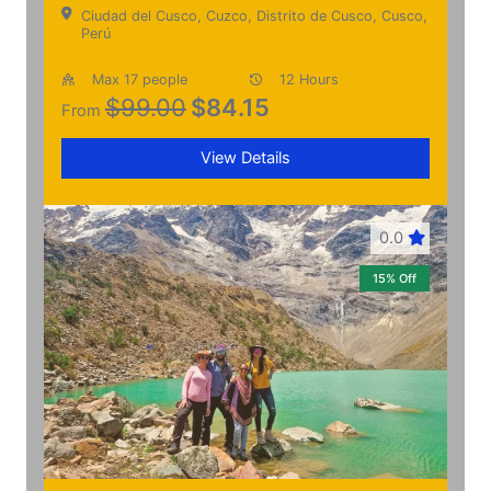
Ciudad del Cusco, Cuzco, Distrito de Cusco, Cusco,
Perú
Max 17 people
12 Hours
$99.00
$
84.15
From
View Details
0.0
15% Off