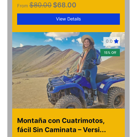
$80.00
$
68.00
From
View Details
0.0
15% Off
Montaña con Cuatrimotos,
fácil Sin Caminata – Versi...