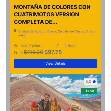
MONTAÑA DE COLORES CON
CUATRIMOTOS VERSION
COMPLETA DE...
Ciudad del Cusco, Cuzco, Distrito de Cusco, Cusco,
Perú
Max 17 people
12 Hours
$115.00
$
97.75
From
View Details
5.0
16% Off